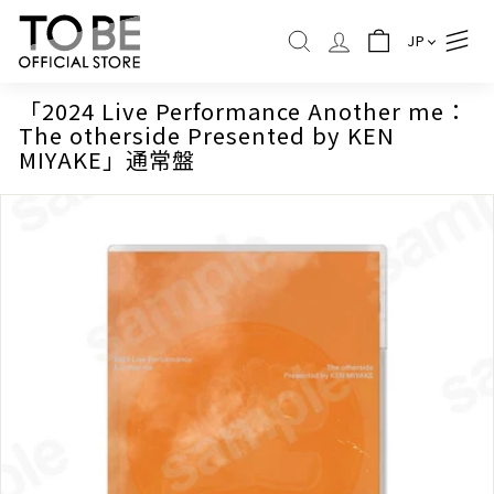
コ
T
ン
JP
O
検索
テ
B
ン
ツ
E
「2024 Live Performance Another me：
に
The otherside Presented by KEN
O
ス
MIYAKE」通常盤
F
キ
ッ
F
プ
I
C
I
A
L
S
T
O
R
E