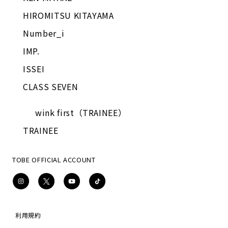
HIROMITSU KITAYAMA
Number_i
IMP.
ISSEI
CLASS SEVEN
wink first（TRAINEE）
TRAINEE
TOBE OFFICIAL ACCOUNT
Instagram
X
YouTube
TikTok
利用規約