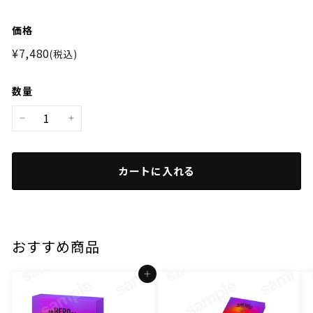
価格
通
¥7,480
¥7,480
(税込)
常
価
数量
格
−
+
カートに入れる
おすすめ商品
カートに入れる