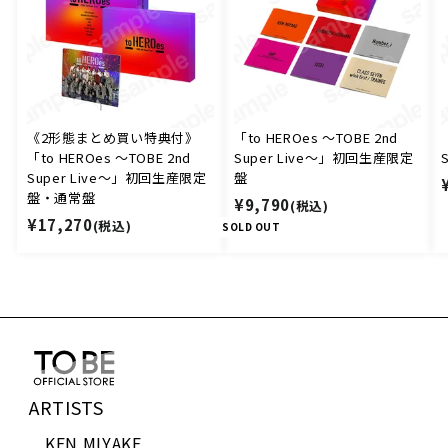
《2形態まとめ買い特典付》
「to HEROes 〜TOBE 2nd
「to HEROes 〜TOBE 2nd
Super Live〜」初回生産限定
Super Live〜」初回生産限定
盤
盤・通常盤
¥
¥9,790
(税込)
¥
¥17,270
(税込)
9
SOLD OUT
1
,
7
7
,
9
2
0
7
0
ARTISTS
KEN MIYAKE