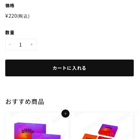
価格
通
¥220
¥220
(税込)
常
価
数量
格
−
+
カートに入れる
おすすめ商品
カートに入れる