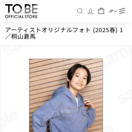
コ
T
ン
JP
O
検索
テ
B
ン
ツ
E
アーティストオリジナルフォト (2025春) 1
に
／桐山蒼馬
O
ス
F
キ
ッ
F
プ
I
C
I
A
L
S
T
O
R
E