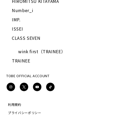
HIROMITSU KITAYAMA
Number_i
IMP.
ISSEI
CLASS SEVEN
wink first（TRAINEE）
TRAINEE
TOBE OFFICIAL ACCOUNT
Instagram
X
YouTube
TikTok
利用規約
プライバシーポリシー