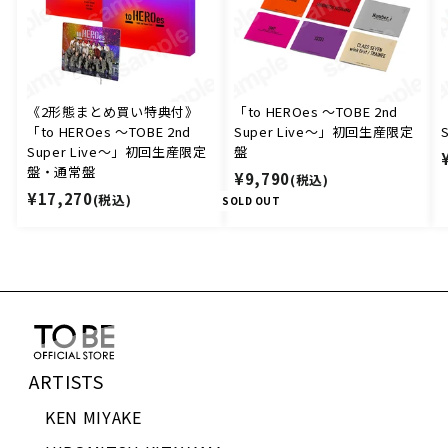
《2形態まとめ買い特典付》
「to HEROes 〜TOBE 2nd
「to HEROes 〜TOBE 2nd
Super Live〜」初回生産限定
Super Live〜」初回生産限定
盤
盤・通常盤
¥
¥9,790
(税込)
¥
¥17,270
(税込)
9
SOLD OUT
1
,
7
7
,
9
2
0
7
0
ARTISTS
KEN MIYAKE