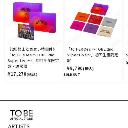
《2形態まとめ買い特典付》
「to HEROes 〜TOBE 2nd
「to HEROes 〜TOBE 2nd
Super Live〜」初回生産限定
Super Live〜」初回生産限定
盤
盤・通常盤
¥
¥9,790
(税込)
¥
¥17,270
(税込)
9
SOLD OUT
1
,
7
7
,
9
2
0
7
0
ARTISTS