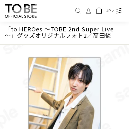
コ
T
ン
JP
O
検索
テ
B
ン
ツ
E
「to HEROes ～TOBE 2nd Super Live
に
～」グッズオリジナルフォト2／⾼⽥憐
O
ス
F
キ
ッ
F
プ
I
C
I
A
L
S
T
O
R
E