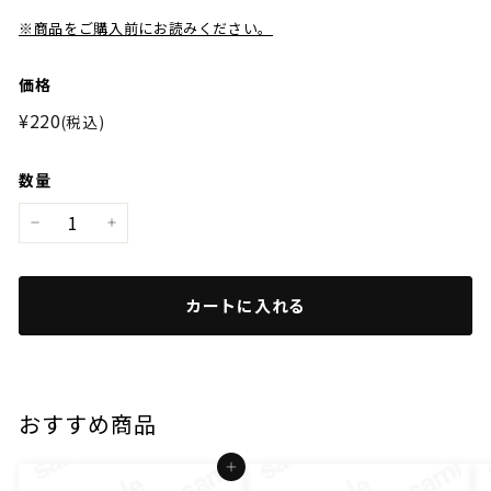
※商品をご購入前にお読みください。
価格
通
¥220
¥220
(税込)
常
価
数量
格
−
+
カートに入れる
おすすめ商品
カートに入れる