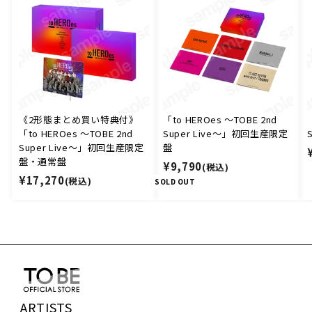
《2形態まとめ買い特典付》
「to HEROes 〜TOBE 2nd
「to HEROes 〜TOBE 2nd
Super Live〜」初回生産限定
Super Live〜」初回生産限定
盤
盤・通常盤
¥
¥9,790
(税込)
¥
¥17,270
(税込)
9
SOLD OUT
1
,
7
7
,
9
2
0
7
0
ARTISTS