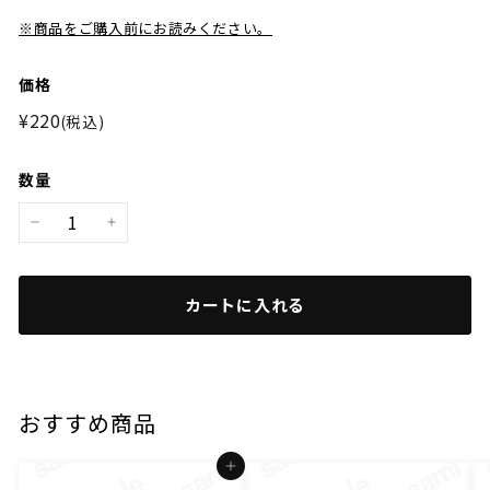
※商品をご購入前にお読みください。
価格
通
¥220
¥220
(税込)
常
価
数量
格
−
+
カートに入れる
おすすめ商品
カートに入れる