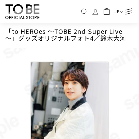
コ
T
ン
JP
O
検索
テ
B
ン
ツ
E
「to HEROes ～TOBE 2nd Super Live
に
～」グッズオリジナルフォト4／鈴木大河
O
ス
F
キ
ッ
F
プ
I
C
I
A
L
S
T
O
R
E